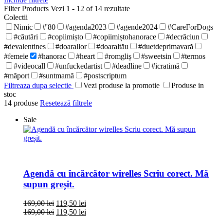
Filter Products
Vezi 1 - 12 of 14 rezultate
Colectii
Nimic
#'80
#agenda2023
#agende2024
#CareForDogs
#căutări
#copiimișto
#copiimiștohanorace
#decrăciun
#devalentines
#doarallor
#doaraltău
#duetdeprimavară
#femeie
#hanorac
#heart
#romgliș
#sweetsin
#termos
#videocall
#unfuckedartist
#deadline
#icratimă
#măport
#suntmamă
#postscriptum
Filtreaza dupa selectie
Vezi produse la promotie
Produse in
stoc
14
produse
Resetează filtrele
Sale
Agendă cu încărcător wirelles Scriu corect. Mă
supun greșit.
169,00
lei
119,50
lei
169,00
lei
119,50
lei