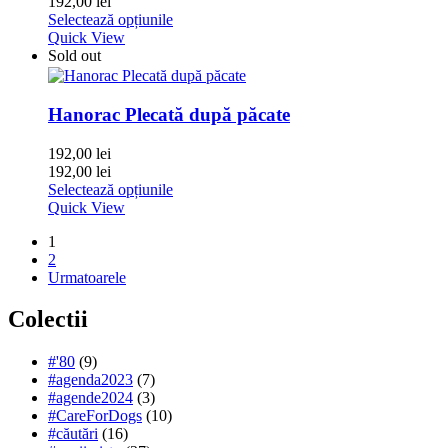
192,00
lei
Selectează opțiunile
Quick View
Sold out
Hanorac Plecată după păcate
192,00
lei
192,00
lei
Selectează opțiunile
Quick View
1
2
Urmatoarele
Colectii
#'80
(9)
#agenda2023
(7)
#agende2024
(3)
#CareForDogs
(10)
#căutări
(16)