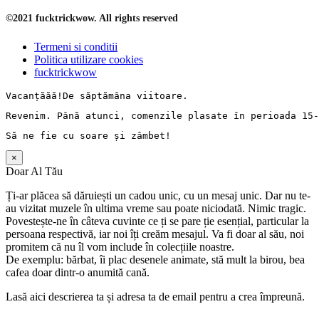
©2021 fucktrickwow. All rights reserved
Termeni si conditii
Politica utilizare cookies
fucktrickwow
Vacanț
ăăă!De 
săptămâna
 viitoare.
Revenim. 
Până
 atunci, comenzile 
plasate
în
perioada
 15-
Să
 ne fie cu 
soare
și
zâmbet
!
×
Doar Al Tău
Ți-ar plăcea să dăruiești un cadou unic, cu un mesaj unic. Dar nu te-
au vizitat muzele în ultima vreme sau poate niciodată. Nimic tragic.
Povestește-ne în câteva cuvinte ce ți se pare ție esențial, particular la
persoana respectivă, iar noi îți creăm mesajul. Va fi doar al său, noi
promitem că nu îl vom include în colecțiile noastre.
De exemplu: bărbat, îi plac desenele animate, stă mult la birou, bea
cafea doar dintr-o anumită cană.
Lasă aici descrierea ta și adresa ta de email pentru a crea împreună.