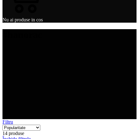
Nu ai produse in cos
#hanorac
Filtru
14 produse
Închide filtrele