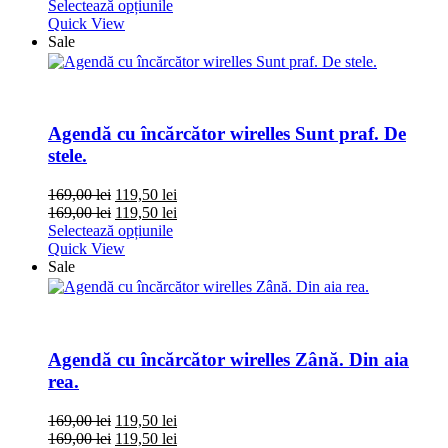
Selectează opțiunile
Quick View
Sale
Agendă cu încărcător wirelles Sunt praf. De
stele.
169,00
lei
119,50
lei
169,00
lei
119,50
lei
Selectează opțiunile
Quick View
Sale
Agendă cu încărcător wirelles Zână. Din aia
rea.
169,00
lei
119,50
lei
169,00
lei
119,50
lei