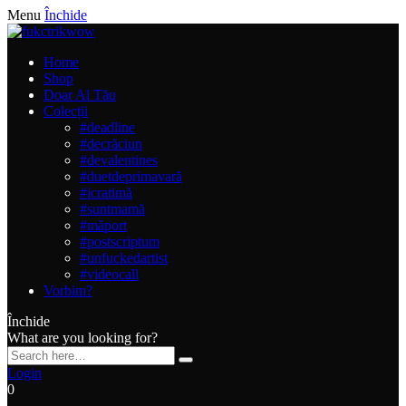
Menu
Închide
Home
Shop
Doar Al Tău
Colecții
#deadline
#decrăciun
#devalentines
#duetdeprimavară
#icratimă
#suntmamă
#măport
#postscriptum
#unfuckedartist
#videocall
Vorbim?
Închide
What are you looking for?
Login
0