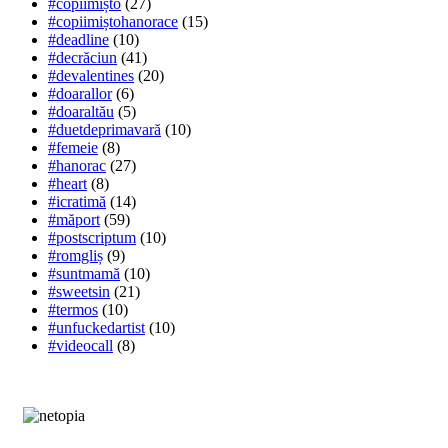
#copiimișto
(27)
#copiimiștohanorace
(15)
#deadline
(10)
#decrăciun
(41)
#devalentines
(20)
#doarallor
(6)
#doaraltău
(5)
#duetdeprimavară
(10)
#femeie
(8)
#hanorac
(27)
#heart
(8)
#icratimă
(14)
#măport
(59)
#postscriptum
(10)
#romgliș
(9)
#suntmamă
(10)
#sweetsin
(21)
#termos
(10)
#unfuckedartist
(10)
#videocall
(8)