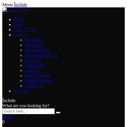
Menu
Închide
Home
Shop
Doar Al Tău
Colecții
#deadline
#decrăciun
#devalentines
#duetdeprimavară
#icratimă
#suntmamă
#măport
#postscriptum
#unfuckedartist
#videocall
Vorbim?
Închide
What are you looking for?
Login
0