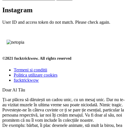
Instagram
User ID and access token do not match. Please check again.
©2021 fucktrickwow. All rights reserved
Termeni si conditii
Politica utilizare cookies
fucktrickwow
Doar Al Tău
Ți-ar plăcea să dăruiești un cadou unic, cu un mesaj unic. Dar nu te-
au vizitat muzele în ultima vreme sau poate niciodată. Nimic tragic.
Povestește-ne în câteva cuvinte ce ți se pare ție esențial, particular la
persoana respectivă, iar noi îți creăm mesajul. Va fi doar al său, noi
promitem că nu îl vom include în colecțiile noastre.
De exemplu: bărbat, îi plac desenele animate, stă mult la birou, bea