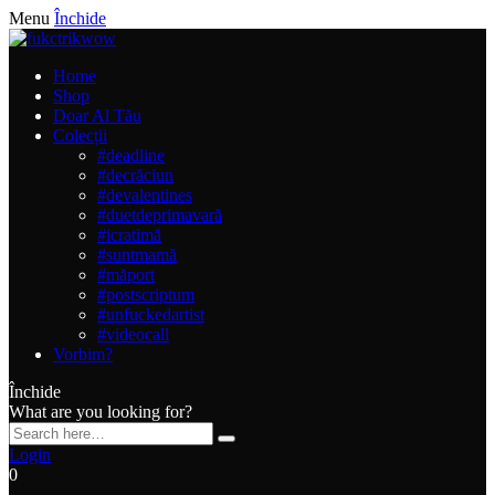
Menu
Închide
Home
Shop
Doar Al Tău
Colecții
#deadline
#decrăciun
#devalentines
#duetdeprimavară
#icratimă
#suntmamă
#măport
#postscriptum
#unfuckedartist
#videocall
Vorbim?
Închide
What are you looking for?
Login
0