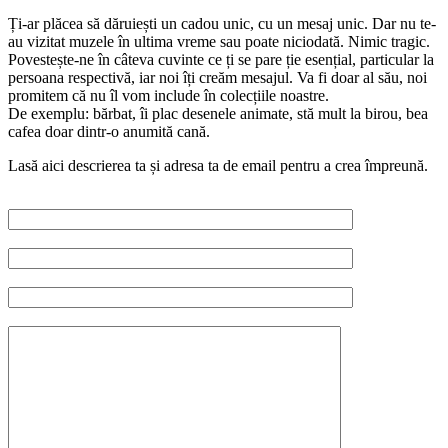
Ți-ar plăcea să dăruiești un cadou unic, cu un mesaj unic. Dar nu te-
au vizitat muzele în ultima vreme sau poate niciodată. Nimic tragic.
Povestește-ne în câteva cuvinte ce ți se pare ție esențial, particular la
persoana respectivă, iar noi îți creăm mesajul. Va fi doar al său, noi
promitem că nu îl vom include în colecțiile noastre.
De exemplu: bărbat, îi plac desenele animate, stă mult la birou, bea
cafea doar dintr-o anumită cană.
Lasă aici descrierea ta și adresa ta de email pentru a crea împreună.