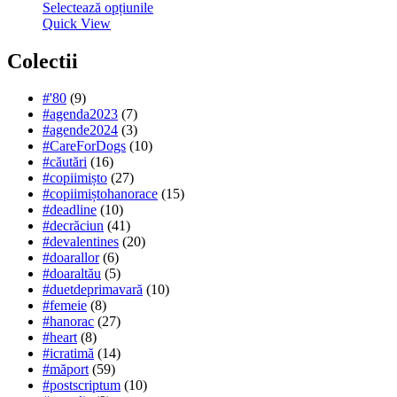
Selectează opțiunile
Quick View
Colectii
#'80
(9)
#agenda2023
(7)
#agende2024
(3)
#CareForDogs
(10)
#căutări
(16)
#copiimișto
(27)
#copiimiștohanorace
(15)
#deadline
(10)
#decrăciun
(41)
#devalentines
(20)
#doarallor
(6)
#doaraltău
(5)
#duetdeprimavară
(10)
#femeie
(8)
#hanorac
(27)
#heart
(8)
#icratimă
(14)
#măport
(59)
#postscriptum
(10)