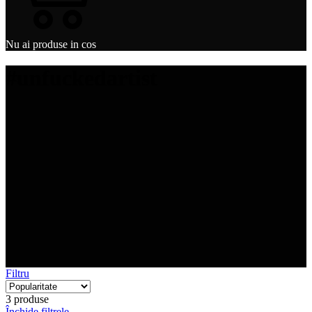
Nu ai produse in cos
#unfuckedartist
Filtru
3 produse
Închide filtrele