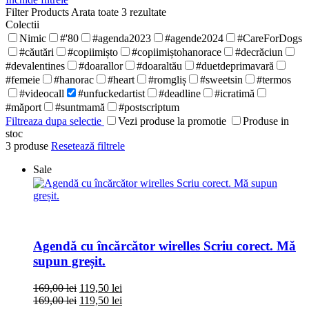
Filter Products
Arata toate 3 rezultate
Colectii
Nimic
#'80
#agenda2023
#agende2024
#CareForDogs
#căutări
#copiimișto
#copiimiștohanorace
#decrăciun
#devalentines
#doarallor
#doaraltău
#duetdeprimavară
#femeie
#hanorac
#heart
#romgliș
#sweetsin
#termos
#videocall
#unfuckedartist
#deadline
#icratimă
#măport
#suntmamă
#postscriptum
Filtreaza dupa selectie
Vezi produse la promotie
Produse in
stoc
3
produse
Resetează filtrele
Sale
Agendă cu încărcător wirelles Scriu corect. Mă
supun greșit.
169,00
lei
119,50
lei
169,00
lei
119,50
lei