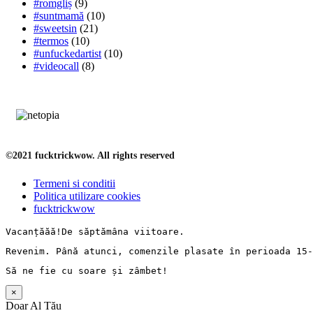
#romgliș
(9)
#suntmamă
(10)
#sweetsin
(21)
#termos
(10)
#unfuckedartist
(10)
#videocall
(8)
©2021 fucktrickwow. All rights reserved
Termeni si conditii
Politica utilizare cookies
fucktrickwow
Vacanț
ăăă!De 
săptămâna
 viitoare.
Revenim. 
Până
 atunci, comenzile 
plasate
în
perioada
 15-
Să
 ne fie cu 
soare
și
zâmbet
!
×
Doar Al Tău