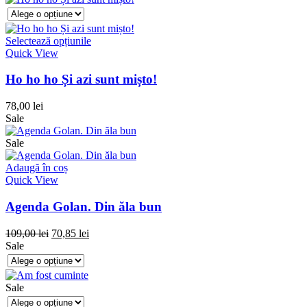
Selectează opțiunile
Quick View
Ho ho ho Și azi sunt mișto!
78,00
lei
Sale
Sale
Adaugă în coș
Quick View
Agenda Golan. Din ăla bun
109,00
lei
70,85
lei
Sale
Sale