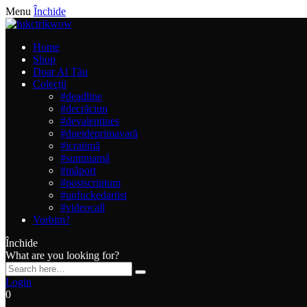
Menu
Închide
Home
Shop
Doar Al Tău
Colecții
#deadline
#decrăciun
#devalentines
#duetdeprimavară
#icratimă
#suntmamă
#măport
#postscriptum
#unfuckedartist
#videocall
Vorbim?
Închide
What are you looking for?
Login
0