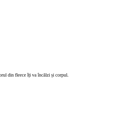
orul din fleece îți
va
încălzi și corpul.