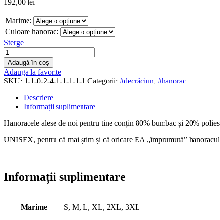
192,00
lei
Marime:
Culoare hanorac:
Sterge
Adaugă în coș
Adauga la favorite
SKU:
1-1-0-2-4-1-1-1-1-1
Categorii:
#decrăciun
,
#hanorac
Descriere
Informații suplimentare
Hanoracele alese de noi pentru
tine
conțin 80% bumbac și 20% poliester
UNISEX, pentru că
mai
știm și că oricare EA „
împrumută”
hanoracul 
Informații suplimentare
Marime
S, M, L, XL, 2XL, 3XL