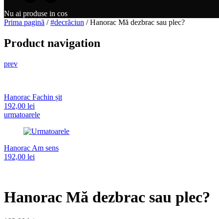
Nu ai produse in cos
Prima pagină
/
#decrăciun
/ Hanorac Mă dezbrac sau plec?
Product navigation
prev
Hanorac Fachin șit
192,00
lei
urmatoarele
Hanorac Am sens
192,00
lei
Hanorac Mă dezbrac sau plec?