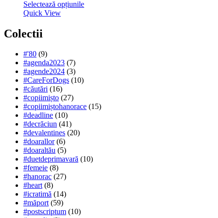
Selectează opțiunile
Quick View
Colectii
#'80
(9)
#agenda2023
(7)
#agende2024
(3)
#CareForDogs
(10)
#căutări
(16)
#copiimișto
(27)
#copiimiștohanorace
(15)
#deadline
(10)
#decrăciun
(41)
#devalentines
(20)
#doarallor
(6)
#doaraltău
(5)
#duetdeprimavară
(10)
#femeie
(8)
#hanorac
(27)
#heart
(8)
#icratimă
(14)
#măport
(59)
#postscriptum
(10)