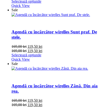
Selectează opțiunile
Quick View
Sale
Agendă cu încărcător wirelles Sunt praf. De
stele.
169,00
lei
119,50
lei
169,00
lei
119,50
lei
Selectează opțiunile
Quick View
Sale
Agendă cu încărcător wirelles Zână. Din aia
rea.
169,00
lei
119,50
lei
169,00
lei
119,50
lei