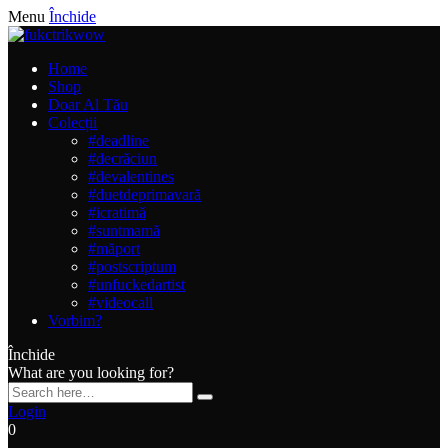
Menu
Închide
Home
Shop
Doar Al Tău
Colecții
#deadline
#decrăciun
#devalentines
#duetdeprimavară
#icratimă
#suntmamă
#măport
#postscriptum
#unfuckedartist
#videocall
Vorbim?
Închide
What are you looking for?
Login
0