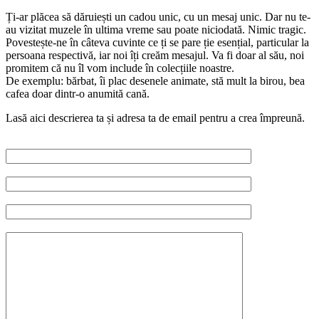
Ți-ar plăcea să dăruiești un cadou unic, cu un mesaj unic. Dar nu te-
au vizitat muzele în ultima vreme sau poate niciodată. Nimic tragic.
Povestește-ne în câteva cuvinte ce ți se pare ție esențial, particular la
persoana respectivă, iar noi îți creăm mesajul. Va fi doar al său, noi
promitem că nu îl vom include în colecțiile noastre.
De exemplu: bărbat, îi plac desenele animate, stă mult la birou, bea
cafea doar dintr-o anumită cană.
Lasă aici descrierea ta și adresa ta de email pentru a crea împreună.