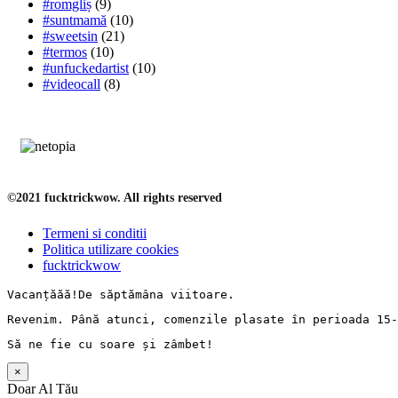
#romgliș
(9)
#suntmamă
(10)
#sweetsin
(21)
#termos
(10)
#unfuckedartist
(10)
#videocall
(8)
©2021 fucktrickwow. All rights reserved
Termeni si conditii
Politica utilizare cookies
fucktrickwow
Vacanț
ăăă!De 
săptămâna
 viitoare.
Revenim. 
Până
 atunci, comenzile 
plasate
în
perioada
 15-
Să
 ne fie cu 
soare
și
zâmbet
!
×
Doar Al Tău