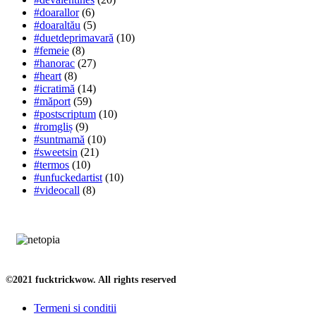
#doarallor
(6)
#doaraltău
(5)
#duetdeprimavară
(10)
#femeie
(8)
#hanorac
(27)
#heart
(8)
#icratimă
(14)
#măport
(59)
#postscriptum
(10)
#romgliș
(9)
#suntmamă
(10)
#sweetsin
(21)
#termos
(10)
#unfuckedartist
(10)
#videocall
(8)
©2021 fucktrickwow. All rights reserved
Termeni si conditii