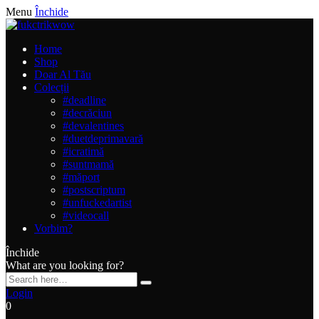
Menu
Închide
Home
Shop
Doar Al Tău
Colecții
#deadline
#decrăciun
#devalentines
#duetdeprimavară
#icratimă
#suntmamă
#măport
#postscriptum
#unfuckedartist
#videocall
Vorbim?
Închide
What are you looking for?
Login
0