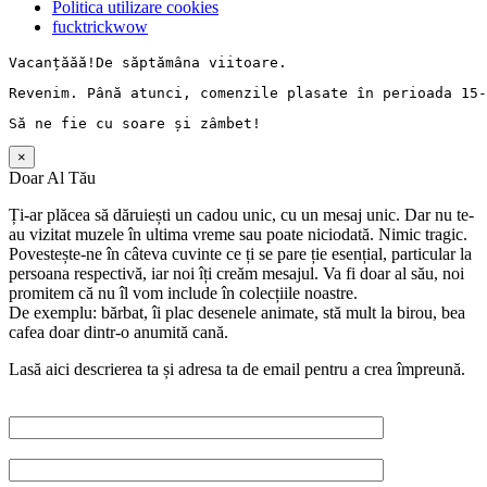
Politica utilizare cookies
fucktrickwow
Vacanț
ăăă!De 
săptămâna
 viitoare.
Revenim. 
Până
 atunci, comenzile 
plasate
în
perioada
 15-
Să
 ne fie cu 
soare
și
zâmbet
!
×
Doar Al Tău
Ți-ar plăcea să dăruiești un cadou unic, cu un mesaj unic. Dar nu te-
au vizitat muzele în ultima vreme sau poate niciodată. Nimic tragic.
Povestește-ne în câteva cuvinte ce ți se pare ție esențial, particular la
persoana respectivă, iar noi îți creăm mesajul. Va fi doar al său, noi
promitem că nu îl vom include în colecțiile noastre.
De exemplu: bărbat, îi plac desenele animate, stă mult la birou, bea
cafea doar dintr-o anumită cană.
Lasă aici descrierea ta și adresa ta de email pentru a crea împreună.