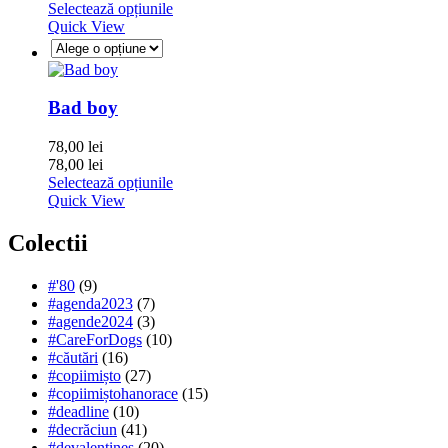
Selectează opțiunile
Quick View
Bad boy
78,00
lei
78,00
lei
Selectează opțiunile
Quick View
Colectii
#'80
(9)
#agenda2023
(7)
#agende2024
(3)
#CareForDogs
(10)
#căutări
(16)
#copiimișto
(27)
#copiimiștohanorace
(15)
#deadline
(10)
#decrăciun
(41)
#devalentines
(20)