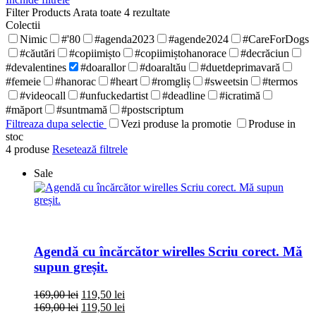
Filter Products
Arata toate 4 rezultate
Colectii
Nimic
#'80
#agenda2023
#agende2024
#CareForDogs
#căutări
#copiimișto
#copiimiștohanorace
#decrăciun
#devalentines
#doarallor
#doaraltău
#duetdeprimavară
#femeie
#hanorac
#heart
#romgliș
#sweetsin
#termos
#videocall
#unfuckedartist
#deadline
#icratimă
#măport
#suntmamă
#postscriptum
Filtreaza dupa selectie
Vezi produse la promotie
Produse in
stoc
4
produse
Resetează filtrele
Sale
Agendă cu încărcător wirelles Scriu corect. Mă
supun greșit.
169,00
lei
119,50
lei
169,00
lei
119,50
lei