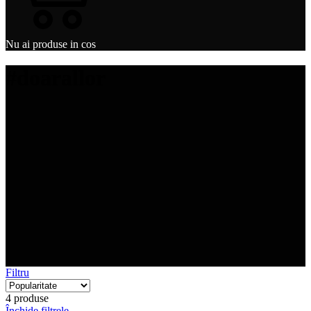
Nu ai produse in cos
#doarallor
Filtru
4 produse
Închide filtrele