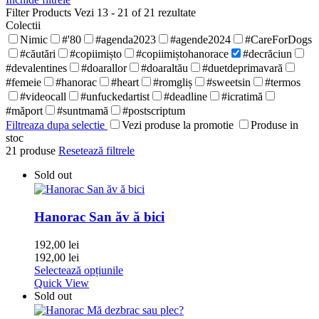
Filter Products
Vezi 13 - 21 of 21 rezultate
Colectii
Nimic
#'80
#agenda2023
#agende2024
#CareForDogs
#căutări
#copiimișto
#copiimiștohanorace
#decrăciun
#devalentines
#doarallor
#doaraltău
#duetdeprimavară
#femeie
#hanorac
#heart
#romgliș
#sweetsin
#termos
#videocall
#unfuckedartist
#deadline
#icratimă
#măport
#suntmamă
#postscriptum
Filtreaza dupa selectie
Vezi produse la promotie
Produse in
stoc
21
produse
Resetează filtrele
Sold out
Hanorac San ăv ă bici
192,00
lei
192,00
lei
Selectează opțiunile
Quick View
Sold out