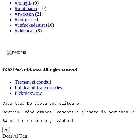
#romgliș
(9)
#suntmamă
(10)
#sweetsin
(21)
#termos
(10)
#unfuckedartist
(10)
#videocall
(8)
©2021 fucktrickwow. All rights reserved
Termeni si conditii
Politica utilizare cookies
fucktrickwow
Vacanț
ăăă!De 
săptămâna
 viitoare.
Revenim. 
Până
 atunci, comenzile 
plasate
în
perioada
 15-
Să
 ne fie cu 
soare
și
zâmbet
!
×
Doar Al Tău