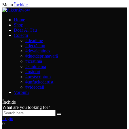
Menu
Închide
Home
Shop
Doar Al Tău
Colecții
#deadline
#decrăciun
#devalentines
#duetdeprimavară
#icratimă
#suntmamă
#măport
#postscriptum
#unfuckedartist
#videocall
Vorbim?
Închide
What are you looking for?
Login
0