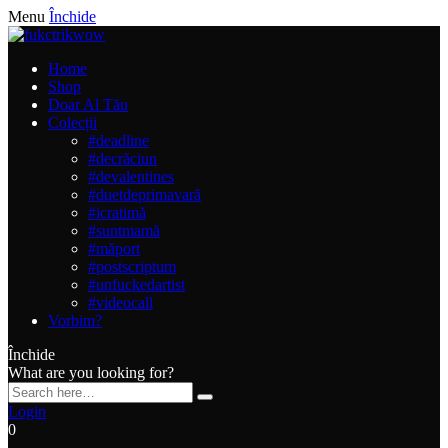
Menu
Închide
Home
Shop
Doar Al Tău
Colecții
#deadline
#decrăciun
#devalentines
#duetdeprimavară
#icratimă
#suntmamă
#măport
#postscriptum
#unfuckedartist
#videocall
Vorbim?
Închide
What are you looking for?
Login
0