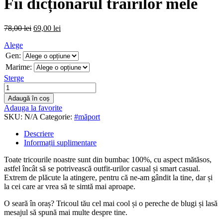
Fii dicționarul trăirilor mele
78,00
lei
69,00
lei
Alege
Gen:
Marime:
Sterge
Adaugă în coș
Adauga la favorite
SKU:
N/A
Categorie:
#măport
Descriere
Informații suplimentare
Toate tricourile noastre sunt din bumbac 100%, cu aspect mătăsos,
astfel încât să se potrivească outfit-urilor casual și smart casual.
Extrem de plăcute la atingere, pentru că ne-am gândit la tine, dar și
la cei care ar vrea să te simtă mai aproape.
O seară în oraș? Tricoul tău cel mai cool și o pereche de blugi și lasă
mesajul să spună mai multe despre tine.