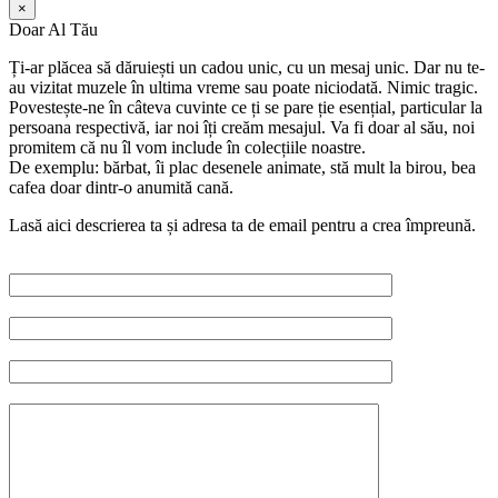
×
Doar Al Tău
Ți-ar plăcea să dăruiești un cadou unic, cu un mesaj unic. Dar nu te-
au vizitat muzele în ultima vreme sau poate niciodată. Nimic tragic.
Povestește-ne în câteva cuvinte ce ți se pare ție esențial, particular la
persoana respectivă, iar noi îți creăm mesajul. Va fi doar al său, noi
promitem că nu îl vom include în colecțiile noastre.
De exemplu: bărbat, îi plac desenele animate, stă mult la birou, bea
cafea doar dintr-o anumită cană.
Lasă aici descrierea ta și adresa ta de email pentru a crea împreună.