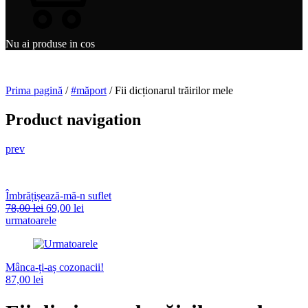
Nu ai produse in cos
Prima pagină
/
#măport
/ Fii dicționarul trăirilor mele
Product navigation
prev
Îmbrățișează-mă-n suflet
78,00
lei
69,00
lei
urmatoarele
Mânca-ți-aș cozonacii!
87,00
lei