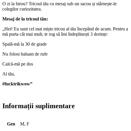
O zi la birou? Tricoul tău cu mesaj sub un sacou și stârnește-le
colegilor curiozitatea.
Mesaj de la tricoul tău:
„Hei! Eu sunt cel mai mișto tricou al tău începând de acum. Pentru a
mă purta cât mai mult, te rog să îmi îndeplinești 3 dorințe:
Spală-mă la 30 de grade
Nu folosi balsam de rufe
Calcă-mă pe dos
Al tău,
#fucktrikwow”
Informații suplimentare
Gen
M, F