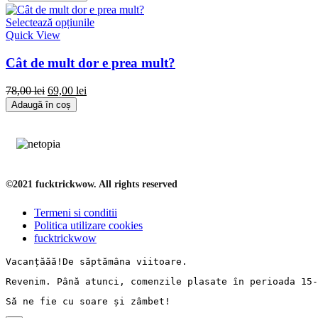
Selectează opțiunile
Quick View
Cât de mult dor e prea mult?
78,00
lei
69,00
lei
Adaugă în coș
©2021 fucktrickwow. All rights reserved
Termeni si conditii
Politica utilizare cookies
fucktrickwow
Vacanț
ăăă!De 
săptămâna
 viitoare.
Revenim. 
Până
 atunci, comenzile 
plasate
în
perioada
 15-
Să
 ne fie cu 
soare
și
zâmbet
!