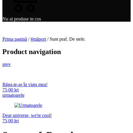
Nu ai produse in cos
Prima pagină
/
#măport
/ Sunt praf. De stele.
Product navigation
prev
Băga-te-aș în viața mea!
75,00
lei
urmatoarele
Dear universe, we're cool!
75,00
lei