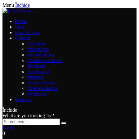
Menu
Închide
Home
Shop
Doar Al Tău
Colecții
#deadline
#decrăciun
#devalentines
#duetdeprimavară
#icratimă
#suntmamă
#măport
#postscriptum
#unfuckedartist
#videocall
Vorbim?
Închide
What are you looking for?
Login
0