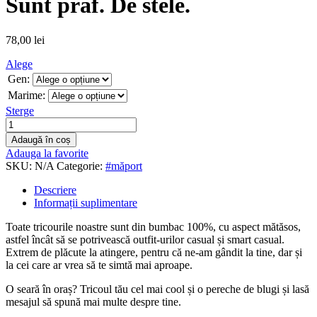
Sunt praf. De stele.
78,00
lei
Alege
Gen:
Marime:
Sterge
Adaugă în coș
Adauga la favorite
SKU:
N/A
Categorie:
#măport
Descriere
Informații suplimentare
Toate tricourile noastre sunt din bumbac 100%, cu aspect mătăsos,
astfel încât să se potrivească outfit-urilor casual și smart casual.
Extrem de plăcute la atingere, pentru că ne-am gândit la tine, dar și
la cei care ar vrea să te simtă mai aproape.
O seară în oraș? Tricoul tău cel mai cool și o pereche de blugi și lasă
mesajul să spună mai multe despre tine.