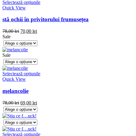
Selectează opțiunile
Quick View
stă ochii în privitorului frumusețea
78,00
lei
70,00
lei
Sale
Sale
Selectează opțiunile
Quick View
melancolie
78,00
lei
69,00
lei
Selectează opțiunile