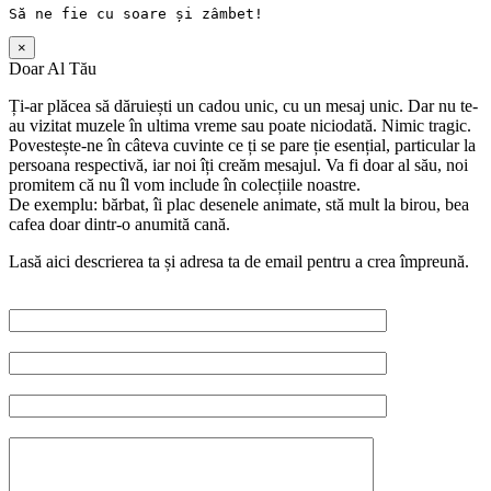
Să
 ne fie cu 
soare
și
zâmbet
!
×
Doar Al Tău
Ți-ar plăcea să dăruiești un cadou unic, cu un mesaj unic. Dar nu te-
au vizitat muzele în ultima vreme sau poate niciodată. Nimic tragic.
Povestește-ne în câteva cuvinte ce ți se pare ție esențial, particular la
persoana respectivă, iar noi îți creăm mesajul. Va fi doar al său, noi
promitem că nu îl vom include în colecțiile noastre.
De exemplu: bărbat, îi plac desenele animate, stă mult la birou, bea
cafea doar dintr-o anumită cană.
Lasă aici descrierea ta și adresa ta de email pentru a crea împreună.