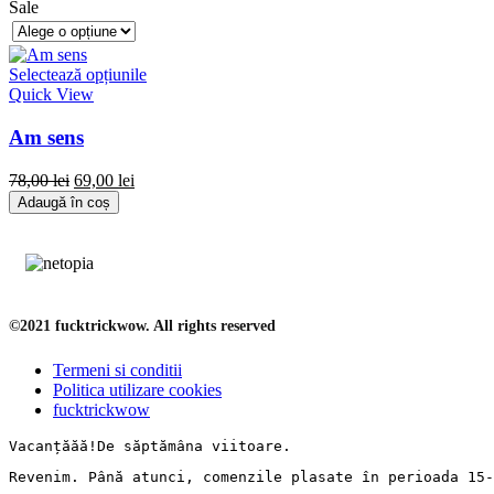
Sale
Selectează opțiunile
Quick View
Am sens
78,00
lei
69,00
lei
Adaugă în coș
©2021 fucktrickwow. All rights reserved
Termeni si conditii
Politica utilizare cookies
fucktrickwow
Vacanț
ăăă!De 
săptămâna
 viitoare.
Revenim. 
Până
 atunci, comenzile 
plasate
în
perioada
 15-