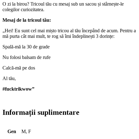
O zi la birou? Tricoul tău cu mesaj sub un sacou și stârnește-le
colegilor curiozitatea.
Mesaj de la tricoul tău:
„Hei! Eu sunt cel mai mișto tricou al tău începând de acum. Pentru a
mă purta cât mai mult, te rog să îmi îndeplinești 3 dorințe:
Spală-mă la 30 de grade
Nu folosi balsam de rufe
Calcă-mă pe dos
Al tău,
#fucktrikwow”
Informații suplimentare
Gen
M, F