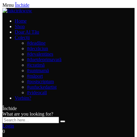
Menu
Închide
Home
Shop
Doar Al Tău
Colecții
#deadline
#decrăciun
#devalentines
#duetdeprimavară
#icratimă
#suntmamă
#măport
#postscriptum
#unfuckedartist
#videocall
Vorbim?
Închide
What are you looking for?
Login
0