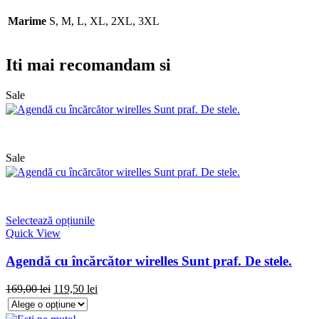
Marime
S, M, L, XL, 2XL, 3XL
Iti mai recomandam si
Sale
Sale
Selectează opțiunile
Quick View
Agendă cu încărcător wirelles Sunt praf. De stele.
169,00
lei
119,50
lei