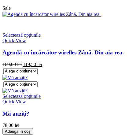
Sale
Selectează opțiunile
Quick View
Agendă cu încărcător wirelles Zână. Din aia rea.
169,00
lei
119,50
lei
Selectează opțiunile
Quick View
Mă auziți?
78,00
lei
Adaugă în coș