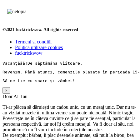
©2021 fucktrickwow. All rights reserved
Termeni si conditii
Politica utilizare cookies
fucktrickwow
Vacanț
ăăă!De 
săptămâna
 viitoare.
Revenim. 
Până
 atunci, comenzile 
plasate
în
perioada
 15-
Să
 ne fie cu 
soare
și
zâmbet
!
×
Doar Al Tău
Ți-ar plăcea să dăruiești un cadou unic, cu un mesaj unic. Dar nu te-
au vizitat muzele în ultima vreme sau poate niciodată. Nimic tragic.
Povestește-ne în câteva cuvinte ce ți se pare ție esențial, particular la
persoana respectivă, iar noi îți creăm mesajul. Va fi doar al său, noi
promitem că nu îl vom include în colecțiile noastre.
De exemplu: bărbat, îi plac desenele animate, stă mult la birou, bea