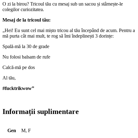
O zi la birou? Tricoul tău cu mesaj sub un sacou și stârnește-le
colegilor curiozitatea.
Mesaj de la tricoul tău:
„Hei! Eu sunt cel mai mișto tricou al tău începând de acum. Pentru a
mă purta cât mai mult, te rog să îmi îndeplinești 3 dorințe:
Spală-mă la 30 de grade
Nu folosi balsam de rufe
Calcă-mă pe dos
Al tău,
#fucktrikwow”
Informații suplimentare
Gen
M, F