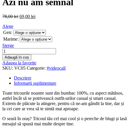
Azi nu am semnal
78,00
lei
69,00
lei
Alege
Gen:
Marime:
Sterge
Adaugă în coș
Adauga la favorite
SKU:
VC05
Categorie:
#videocall
Descriere
Informații suplimentare
Toate tricourile noastre sunt din bumbac 100%, cu aspect mătăsos,
astfel încât să se potrivească outfit-urilor casual și smart casual.
Extrem de plăcute la atingere, pentru că ne-am gândit la tine, dar și
la cei care ar vrea să te simtă mai aproape.
O seară în oraș? Tricoul tău cel mai cool și o pereche de blugi și lasă
mesajul să spună mai multe despre tine.