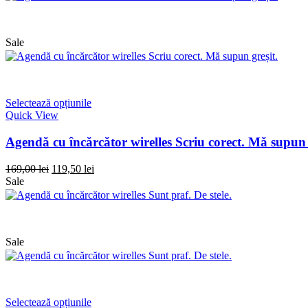
Sale
Selectează opțiunile
Quick View
Agendă cu încărcător wirelles Scriu corect. Mă supun 
169,00
lei
119,50
lei
Sale
Sale
Selectează opțiunile