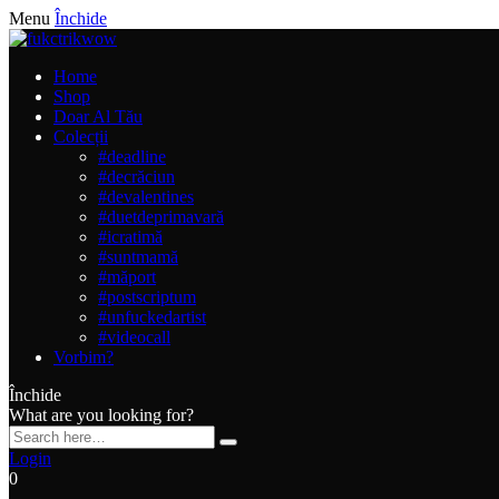
Menu
Închide
Home
Shop
Doar Al Tău
Colecții
#deadline
#decrăciun
#devalentines
#duetdeprimavară
#icratimă
#suntmamă
#măport
#postscriptum
#unfuckedartist
#videocall
Vorbim?
Închide
What are you looking for?
Login
0