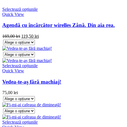
Selectează opțiunile
Quick View
Agendă cu încărcător wirelles Zână. Din aia rea.
169,00
lei
119,50
lei
Selectează opțiunile
Quick View
Vedea-te-aș fără machiaj!
75,00
lei
Selectează opțiunile