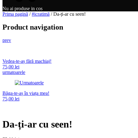
Nu ai produse in cos
Prima pagină
/
#icratimă
/ Da-ți-ar cu seen!
Product navigation
prev
Vedea-te-aș fără machiaj!
75,00
lei
urmatoarele
Băga-te-aș în viața mea!
75,00
lei
Da-ți-ar cu seen!