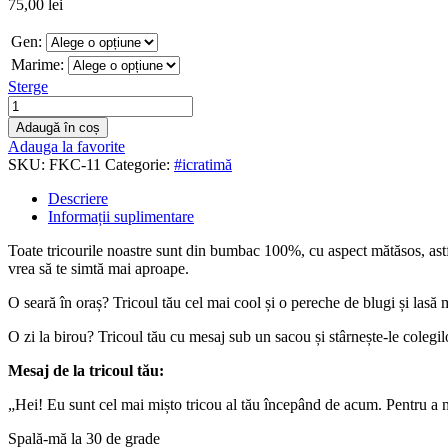
75,00
lei
Gen:
Marime:
Sterge
Adaugă în coș
Adauga la favorite
SKU:
FKC-11
Categorie:
#icratimă
Descriere
Informații suplimentare
Toate tricourile noastre sunt din bumbac 100%, cu aspect mătăsos, astfel
vrea să te simtă mai aproape.
O seară în oraș? Tricoul tău cel mai cool și o pereche de blugi și lasă
O zi la birou? Tricoul tău cu mesaj sub un sacou și stârnește-le colegilo
Mesaj de la tricoul tău:
„Hei! Eu sunt cel mai mișto tricou al tău începând de acum. Pentru a mă
Spală-mă la 30 de grade