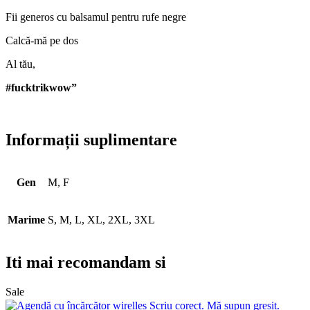
Fii generos cu balsamul pentru rufe negre
Calcă-mă pe dos
Al tău,
#fucktrikwow”
Informații suplimentare
Gen
M, F
Marime
S, M, L, XL, 2XL, 3XL
Iti mai recomandam si
Sale