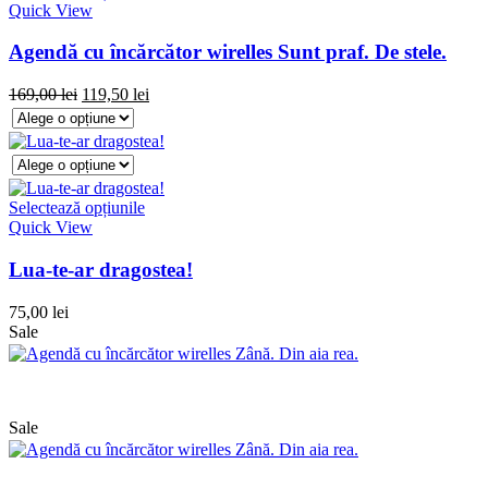
Quick View
Agendă cu încărcător wirelles Sunt praf. De stele.
169,00
lei
119,50
lei
Selectează opțiunile
Quick View
Lua-te-ar dragostea!
75,00
lei
Sale
Sale