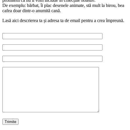
promitem că nu îl vom include în colecțiile noastre.
De exemplu: bărbat, îi plac desenele animate, stă mult la birou, bea
cafea doar dintr-o anumită cană.
Lasă aici descrierea ta și adresa ta de email pentru a crea împreună.