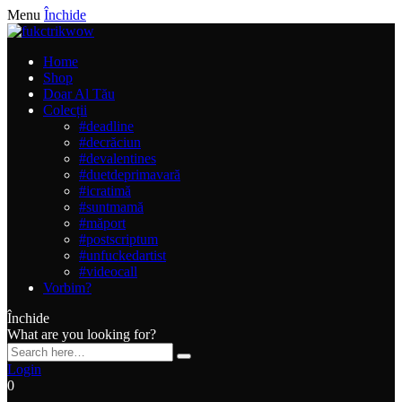
Menu
Închide
Home
Shop
Doar Al Tău
Colecții
#deadline
#decrăciun
#devalentines
#duetdeprimavară
#icratimă
#suntmamă
#măport
#postscriptum
#unfuckedartist
#videocall
Vorbim?
Închide
What are you looking for?
Login
0