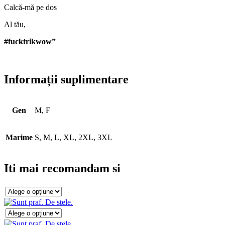
Calcă-mă pe dos
Al tău,
#fucktrikwow”
Informații suplimentare
Gen
M, F
Marime
S, M, L, XL, 2XL, 3XL
Iti mai recomandam si