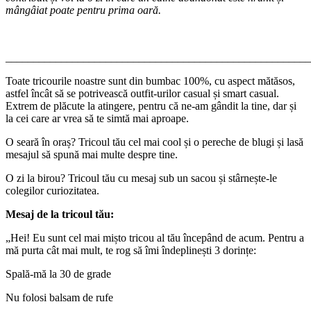
mângâiat poate pentru prima oară.
_______________________________________________________
Toate tricourile noastre sunt din bumbac 100%, cu aspect mătăsos,
astfel încât să se potrivească outfit-urilor casual și smart casual.
Extrem de plăcute la atingere, pentru că ne-am gândit la tine, dar și
la cei care ar vrea să te simtă mai aproape.
O seară în oraș? Tricoul tău cel mai cool și o pereche de blugi și lasă
mesajul să spună mai multe despre tine.
O zi la birou? Tricoul tău cu mesaj sub un sacou și stârnește-le
colegilor curiozitatea.
Mesaj de la tricoul tău:
„Hei! Eu sunt cel mai mișto tricou al tău începând de acum. Pentru a
mă purta cât mai mult, te rog să îmi îndeplinești 3 dorințe:
Spală-mă la 30 de grade
Nu folosi balsam de rufe