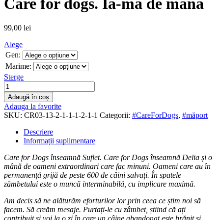
Care for dogs. Ia-mă de mână
99,00
lei
Alege
Gen:
Marime:
Sterge
Adaugă în coș
Adauga la favorite
SKU:
CR03-13-2-1-1-1-2-1-1
Categorii:
#CareForDogs
,
#măport
Descriere
Informații suplimentare
Care for Dogs înseamnă Suflet. Care for Dogs înseamnă Delia și o
mână de oameni extraordinari care fac minuni. Oameni care au în
permanență grijă de peste 600 de câini salvați. În spatele
zâmbetului este o muncă interminabilă, cu implicare maximă.
Am decis să ne alăturăm eforturilor lor prin ceea ce știm noi să
facem. Să creăm mesaje. Purtați-le cu zâmbet, știind că ați
contribuit și voi la o zi în care un câine abandonat este hrănit și