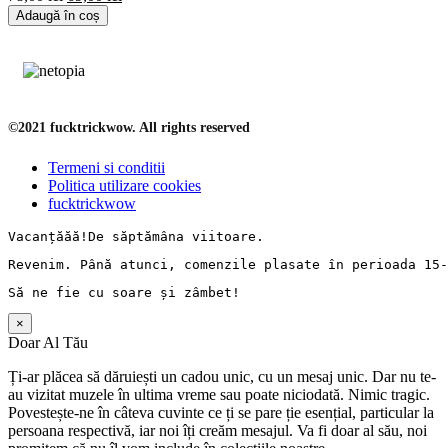
Adaugă în coș
©2021 fucktrickwow. All rights reserved
Termeni si conditii
Politica utilizare cookies
fucktrickwow
Vacanț
ăăă!De 
săptămâna
 viitoare.
Revenim. 
Până
 atunci, comenzile 
plasate
în
perioada
 15-
Să
 ne fie cu 
soare
și
zâmbet
!
×
Doar Al Tău
Ți-ar plăcea să dăruiești un cadou unic, cu un mesaj unic. Dar nu te-
au vizitat muzele în ultima vreme sau poate niciodată. Nimic tragic.
Povestește-ne în câteva cuvinte ce ți se pare ție esențial, particular la
persoana respectivă, iar noi îți creăm mesajul. Va fi doar al său, noi