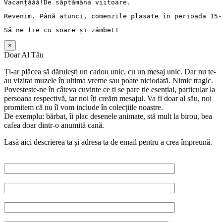
Vacanț
ăăă!De 
săptămâna
 viitoare.
Revenim. 
Până
 atunci, comenzile 
plasate
în
perioada
 15-
Să
 ne fie cu 
soare
și
zâmbet
!
×
Doar Al Tău
Ți-ar plăcea să dăruiești un cadou unic, cu un mesaj unic. Dar nu te-
au vizitat muzele în ultima vreme sau poate niciodată. Nimic tragic.
Povestește-ne în câteva cuvinte ce ți se pare ție esențial, particular la
persoana respectivă, iar noi îți creăm mesajul. Va fi doar al său, noi
promitem că nu îl vom include în colecțiile noastre.
De exemplu: bărbat, îi plac desenele animate, stă mult la birou, bea
cafea doar dintr-o anumită cană.
Lasă aici descrierea ta și adresa ta de email pentru a crea împreună.