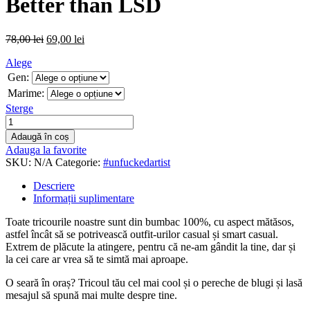
Better than LSD
78,00
lei
69,00
lei
Alege
Gen:
Marime:
Sterge
Adaugă în coș
Adauga la favorite
SKU:
N/A
Categorie:
#unfuckedartist
Descriere
Informații suplimentare
Toate tricourile noastre sunt din bumbac 100%, cu aspect mătăsos,
astfel încât să se potrivească outfit-urilor casual și smart casual.
Extrem de plăcute la atingere, pentru că ne-am gândit la tine, dar și
la cei care ar vrea să te simtă mai aproape.
O seară în oraș? Tricoul tău cel mai cool și o pereche de blugi și lasă
mesajul să spună mai multe despre tine.