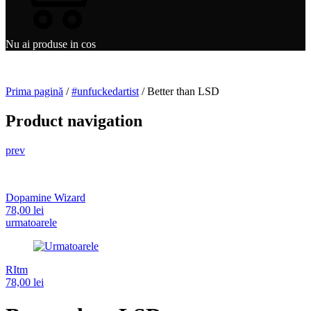
Nu ai produse in cos
Prima pagină
/
#unfuckedartist
/ Better than LSD
Product navigation
prev
Dopamine Wizard
78,00
lei
urmatoarele
RItm
78,00
lei