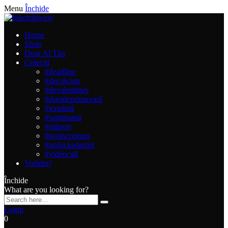
Menu
Închide
Home
Shop
Doar Al Tău
Colecții
#deadline
#decrăciun
#devalentines
#duetdeprimavară
#icratimă
#suntmamă
#măport
#postscriptum
#unfuckedartist
#videocall
Vorbim?
Închide
What are you looking for?
Login
0