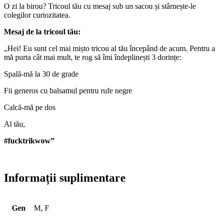
O zi la birou? Tricoul tău cu mesaj sub un sacou și stârnește-le
colegilor curiozitatea.
Mesaj de la tricoul tău:
„Hei! Eu sunt cel mai mișto tricou al tău începând de acum. Pentru a
mă purta cât mai mult, te rog să îmi îndeplinești 3 dorințe:
Spală-mă la 30 de grade
Fii generos cu balsamul pentru rufe negre
Calcă-mă pe dos
Al tău,
#fucktrikwow”
Informații suplimentare
Gen
M, F